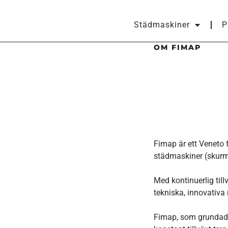
Städmaskiner
P
OM FIMAP
Fimap är ett Veneto f
städmaskiner (skurm
Med kontinuerlig til
tekniska, innovativa
Fimap, som grundades