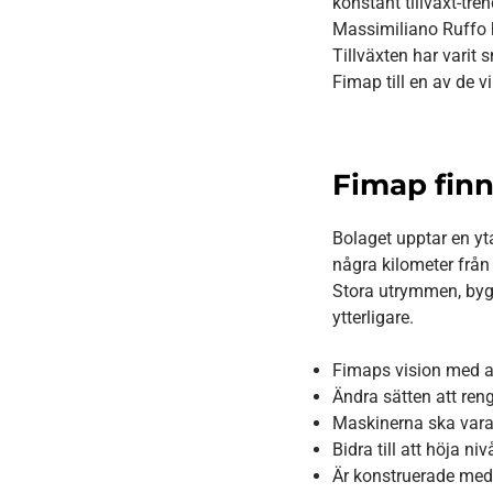
konstant tillväxt-tren
Massimiliano Ruffo h
Tillväxten har varit
Fimap till en av de v
Fimap finn
Bolaget upptar en yt
några kilometer från
Stora utrymmen, byg
ytterligare.
Fimaps vision med a
Ändra sätten att ren
Maskinerna ska vara 
Bidra till att höja n
Är konstruerade med