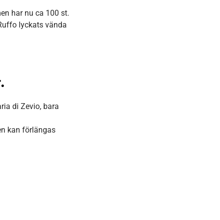
en har nu ca 100 st.
 Ruffo lyckats vända
.
ia di Zevio, bara
en kan förlängas