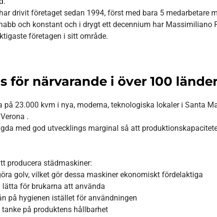
d.
ar drivit företaget sedan 1994, först med bara 5 medarbetare m
 snabb och konstant och i drygt ett decennium har Massimiliano
iktigaste företagen i sitt område.
s för närvarande i över 100 länder
a på 23.000 kvm i nya, moderna, teknologiska lokaler i Santa Mar
 Verona .
gda med god utvecklings marginal så att produktionskapacitet
tt producera städmaskiner:
göra golv, vilket gör dessa maskiner ekonomiskt fördelaktiga
lätta för brukarna att använda
ivån på hygienen istället för användningen
 tanke på produktens hållbarhet