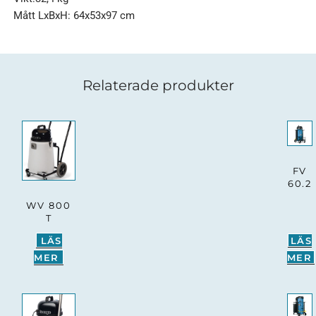
Mått LxBxH: 64x53x97 cm
Relaterade produkter
FV
60.2
WV 800
T
LÄS
LÄS
MER
MER