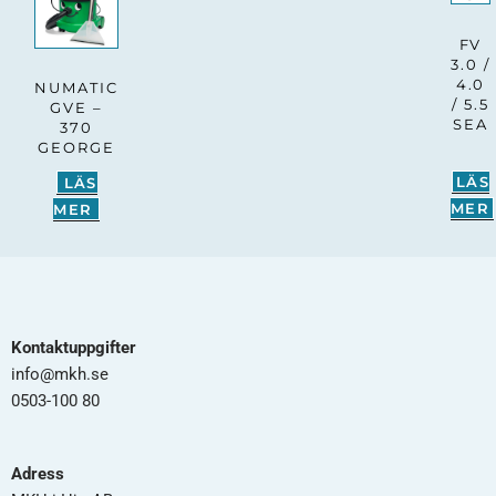
FV
3.0 /
4.0
NUMATIC
/ 5.5
GVE –
SEA
370
GEORGE
LÄS
LÄS
MER
MER
Kontaktuppgifter
info@mkh.se
0503-100 80
Adress