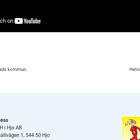
stads kommun.
Hetv
ress
 i Hjo AB
ällvägen 1, 544 50 Hjo