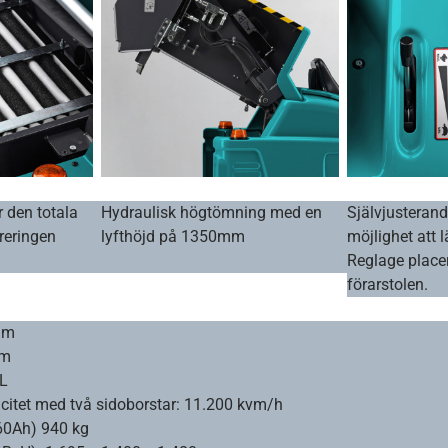
r den totala
Hydraulisk högtömning med en
Självjusteran
treringen
lyfthöjd på 1350mm
möjlighet att 
Reglage placer
förarstolen.
mm
mm
 L
citet med två sidoborstar: 11.200 kvm/h
 360Ah) 940 kg