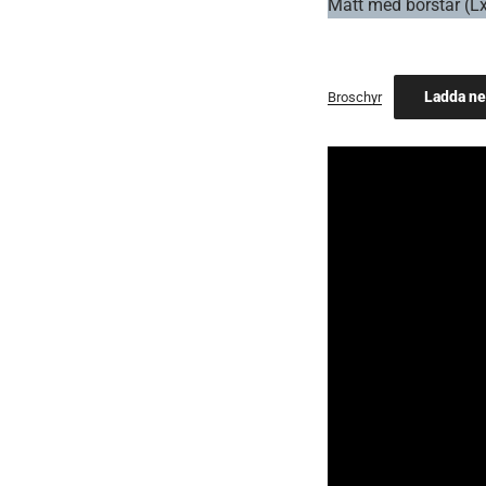
Mått med borstar (L
Ladda ne
Broschyr