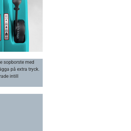
de sopborste med
lägga på extra tryck.
ade intill