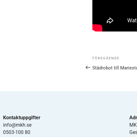
FÖREGÅENDE
Städrobot till Marie
Kontaktuppgifter
Ad
info@mkh.se
MKH
0503-100 80
Ges