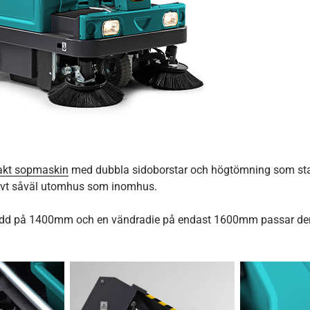
kt sopmaskin
med dubbla sidoborstar och högtömning som st
ivt såväl utomhus som inomhus.
edd på 1400mm och en vändradie på endast 1600mm passar den b