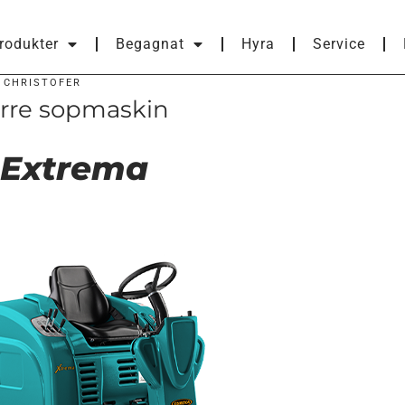
rodukter
Begagnat
Hyra
Service
V
CHRISTOFER
törre sopmaskin
 Extrema